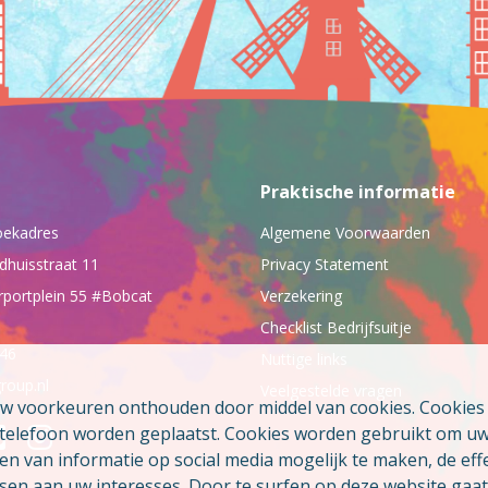
Praktische informatie
oekadres
Algemene Voorwaarden
dhuisstraat 11
Privacy Statement
rportplein 55 #Bobcat
Verzekering
Checklist Bedrijfsuitje
046
Nuttige links
roup.nl
Veelgestelde vragen
uw voorkeuren onthouden door middel van cookies. Cookies z
e telefoon worden geplaatst. Cookies worden gebruikt om u
 van informatie op social media mogelijk te maken, de effe
sen aan uw interesses. Door te surfen op deze website gaat