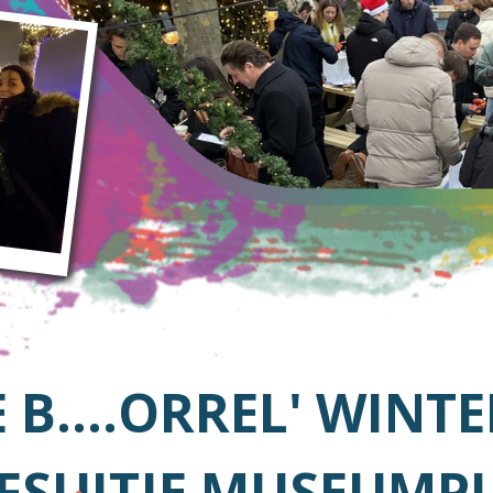
CE B....ORREL' WINT
JFSUITJE MUSEUMP