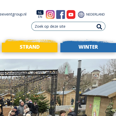
NL
eeventgroup.nl
NEDERLAND
EN
STRAND
WINTER