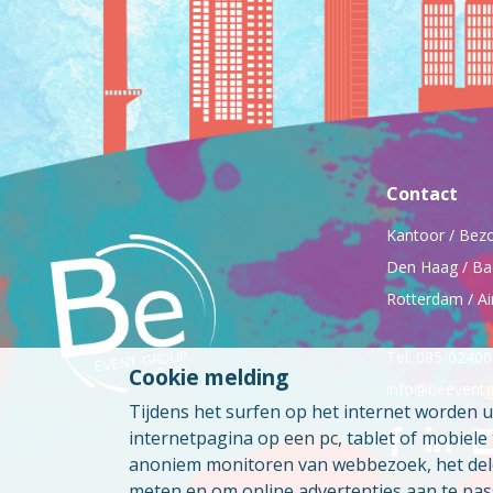
Contact
Kantoor / Bez
Den Haag / Ba
Rotterdam / Ai
Tel: 085-0240
Cookie melding
info@beeventg
Tijdens het surfen op het internet worden 
internetpagina op een pc, tablet of mobiel
anoniem monitoren van webbezoek, het delen
meten en om online advertenties aan te pas