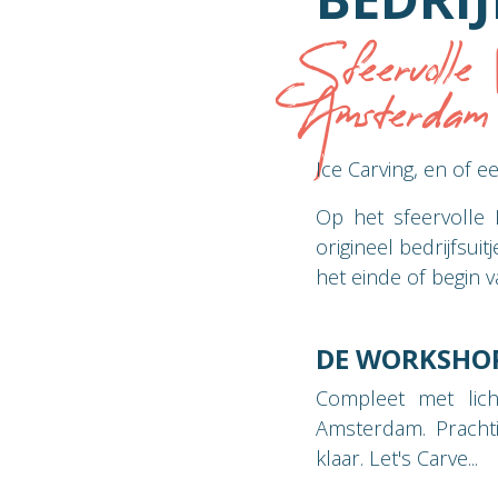
Sfeervolle
Amsterdam
Ice Carving, en of e
Op het sfeervolle
origineel bedrijfsui
het einde of begin v
DE WORKSHOP
Compleet met lich
Amsterdam. Prachti
klaar. Let's Carve...