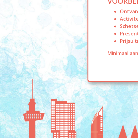
VOORBE
Ontvan
Activit
Schetse
Presen
Prijsui
Minimaal aan