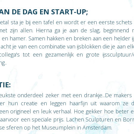
AN DE DAG EN START-UP;
etal sta je bij een tafel en wordt er een eerste schet
et zijn allen. Hierna ga je aan de slag, beginnend
 en hamer. Samen hakken en breken aan een helder ij
dacht je van een combinatie van ijsblokken die je aan elk
ollega's tot een gezamenlijk en grote ijssculptuur/
g..
IE:
eukste onderdeel zeker met een drankje...De makers 
er hun creatie en leggen haarfijn uit waarom ze 
en origineel en leuk verhaal. Hoe gekker hoe beter e
 daarvoor een speciale prijs. Lachen Sculpturen en Bo
terse sferen op het Museumplein in Amsterdam.