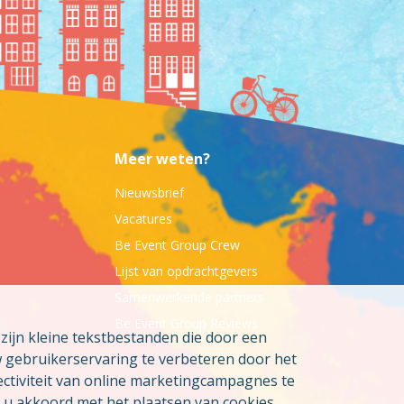
Meer weten?
Nieuwsbrief
Vacatures
Be Event Group Crew
Lijst van opdrachtgevers
Samenwerkende partners
Be Event Group Reviews
ijn kleine tekstbestanden die door een
w gebruikerservaring te verbeteren door het
ctiviteit van online marketingcampagnes te
 u akkoord met het plaatsen van cookies.