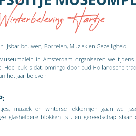
 Winterbeleving Hartje
en IJsbar bouwen, Borrelen, Muziek en Gezelligheid.....
 Museumplein in Amsterdam organiseren we tijdens
tje. Hoe leuk is dat, omringd door oud Hollandsche tradi
an het jaar beleven.
:
tjes, muziek en winterse lekkernijen gaan we ijssc
ge glasheldere blokken ijs , en gereedschap staan