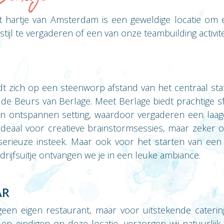
t hartje van Amsterdam is een geweldige locatie om e
ijl te vergaderen of een van onze teambuilding activitei
dt zich op een steenworp afstand van het centraal st
e Beurs van Berlage. Meet Berlage biedt prachtige sf
en ontspannen setting, waardoor vergaderen een laag
t. Ideaal voor creatieve brainstormsessies, maar zeker 
erieuze insteek. Maar ook voor het starten van een 
bedrijfsuitje ontvangen we je in een leuke ambiance.
AR
een eigen restaurant, maar voor uitstekende caterin
en en eindigen op deze locatie, verzorgen wij natuurlij