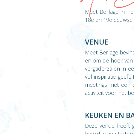
Meet Berlage in he
18e en 19e eeuwse st
VENUE
Meet Berlage bevin
en om de hoek van d
vergaderzalen in e
vol inspiratie geef
meetings met een s
activiteit voor het 
KEUKEN EN B
Deze venue heeft g
bedrijfsuitje start