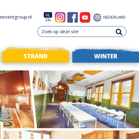
NL
eeventgroup.nl
NEDERLAND
EN
STRAND
WINTER