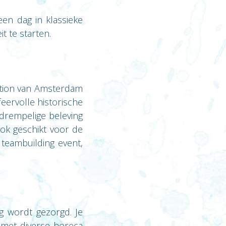
en dag in klassieke
t te starten.
ation van Amsterdam
eervolle historische
drempelige beleving
ook geschikt voor de
teambuilding event,
g wordt gezorgd. Je
k met diverse horeca