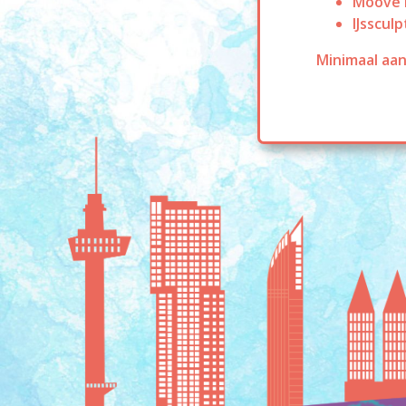
Moove 
IJsscul
Minimaal aan