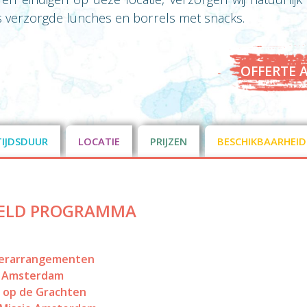
s verzorgde lunches en borrels met snacks.
OFFERTE 
TIJDSDUUR
LOCATIE
PRIJZEN
BESCHIKBAARHEID
ELD PROGRAMMA
erarrangementen
e Amsterdam
 op de Grachten