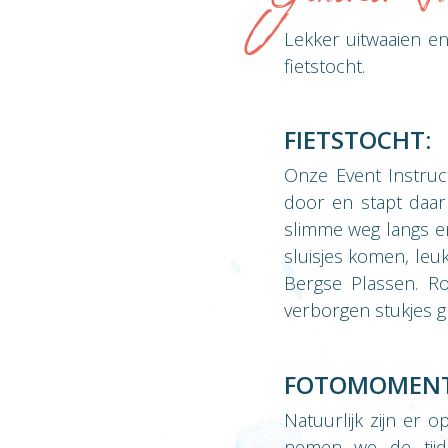
Lekker uitwaaien en
fietstocht.
FIETSTOCHT:
Onze Event Instruct
door en stapt daarn
slimme weg langs e
sluisjes komen, leuk
Bergse Plassen. Ro
verborgen stukjes g
FOTOMOMENT
Natuurlijk zijn er
nemen we de tijd