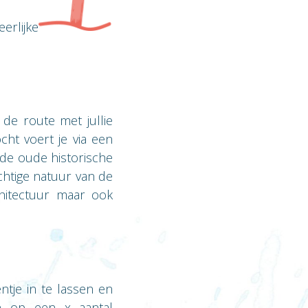
erlijke
 de route met jullie
cht voert je via een
de oude historische
achtige natuur van de
chitectuur maar ook
tje in te lassen en
n op een x aantal