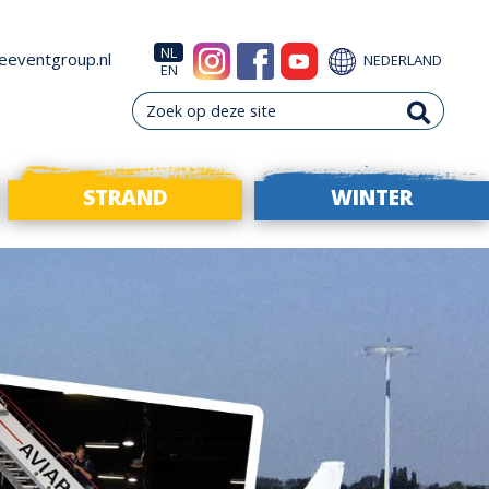
NL
eeventgroup.nl
NEDERLAND
EN
STRAND
WINTER