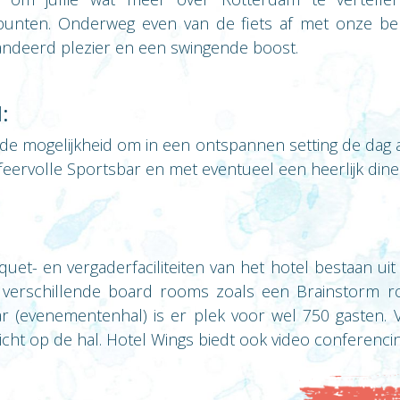
unten. Onderweg even van de fiets af met onze b
andeerd plezier en een swingende boost.
:
r de mogelijkheid om in een ontspannen setting de dag a
feervolle Sportsbar en met eventueel een heerlijk diner
uet- en vergaderfaciliteiten van het hotel bestaan uit 
 verschillende board rooms zoals een Brainstorm r
r (evenementenhal) is er plek voor wel 750 gasten. V
zicht op de hal. Hotel Wings biedt ook video conferencin