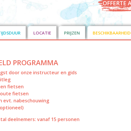
OFFERTE 
TIJDSDUUR
LOCATIE
PRIJZEN
BESCHIKBAARHEID
ELD PROGRAMMA
st door onze instructeur en gids
itleg
en fietsen
oute fietsen
n evt. nabeschouwing
(optioneel)
tal deelnemers: vanaf 15 personen