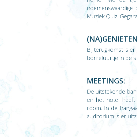
noemenswaardige p
Muziek Quiz. Gegar
(NA)GENIETEN
Bij terugkomst is e
borreluurtje in de s
MEETINGS:
De uitstekende banq
en het hotel heeft
room. In de hangaa
auditorium is er uit