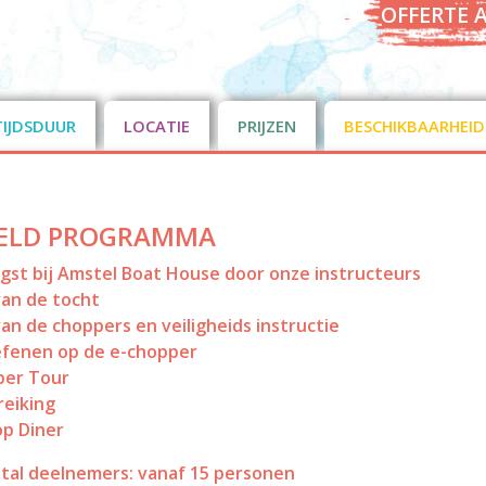
OFFERTE 
TIJDSDUUR
LOCATIE
PRIJZEN
BESCHIKBAARHEID
ELD PROGRAMMA
st bij Amstel Boat House door onze instructeurs
van de tocht
van de choppers en veiligheids instructie
efenen op de e-chopper
per Tour
reiking
op Diner
tal deelnemers: vanaf 15 personen