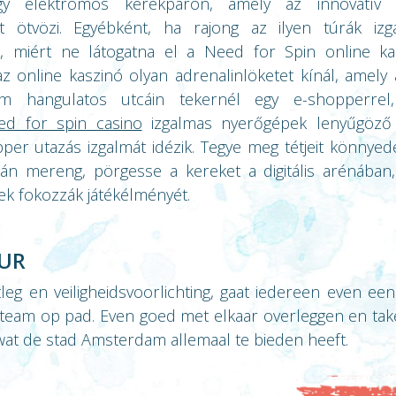
gy elektromos kerékpáron, amely az innovatív 
ot ötvözi. Egyébként, ha rajong az ilyen túrák iz
s, miért ne látogatna el a Need for Spin online k
 online kaszinó olyan adrenalinlöketet kínál, amely 
m hangulatos utcáin tekernél egy e-shopperre
ed for spin casino
izgalmas nyerőgépek lenyűgöző v
er utazás izgalmát idézik. Tegye meg tétjeit könnye
ján mereng, pörgesse a kereket a digitális arénában,
k fokozzák játékélményét.
OUR
eg en veiligheidsvoorlichting, gaat iedereen even een
 team op pad. Even goed met elkaar overleggen en ta
 wat de stad Amsterdam allemaal te bieden heeft.