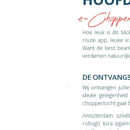
e-Chopper
Hoe leuk is dit. Mo
route app, leuke v
Want de best bean
verdienen natuurlijk
DE ONTVANG
Wij ontvangen jull
ideale gelegenhei
choppertocht gaat 
Amszterdam szívéb
robogó túra izgalmá