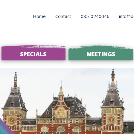
Home
Contact
085-0240046
info@b
SPECIALS
MEETINGS