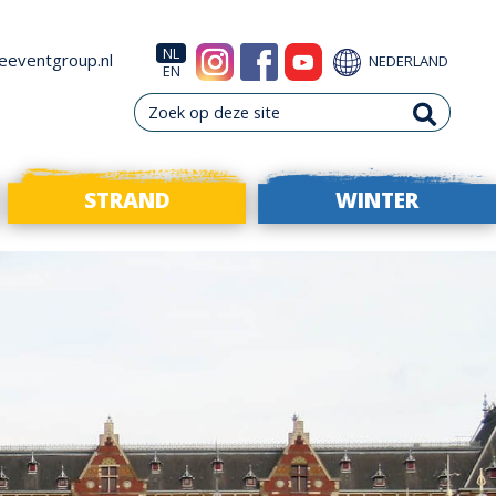
NL
eeventgroup.nl
NEDERLAND
EN
STRAND
WINTER