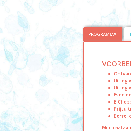
PROGRAMMA
VOORBE
Ontvang
Uitleg 
Uitleg 
Even o
E-Chop
Prijsuit
Borrel 
Minimaal aan