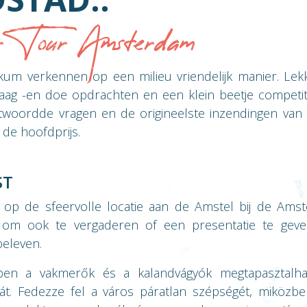
 Tour Amsterdam
kum verkennen op een milieu vriendelijk manier. Lek
raag -en doe opdrachten en een klein beetje competit
twoordde vragen en de origineelste inzendingen van
 de hoofdprijs.
ST
ie op de sfeervolle locatie aan de Amstel bij de Ams
d om ook te vergaderen of een presentatie te geve
beleven.
en a vakmerők és a kalandvágyók megtapasztalha
t. Fedezze fel a város páratlan szépségét, miközben