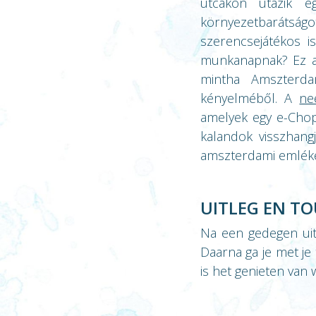
utcákon utazik e
környezetbarátság
szerencsejátékos i
munkanapnak? Ez az
mintha Amszterda
kényelméből. A
ne
amelyek egy e-Chopp
kalandok visszhang
amszterdami emléke
UITLEG EN T
Na een gedegen uitl
Daarna ga je met je
is het genieten van