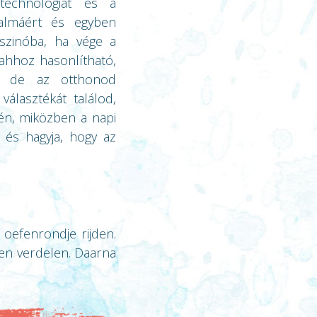
technológiát és a
galmáért és egyben
aszinóba, ha vége a
ahhoz hasonlítható,
l, de az otthonod
álasztékát találod,
dén, miközben a napi
 és hagyja, hogy az
 oefenrondje rijden.
ken verdelen. Daarna