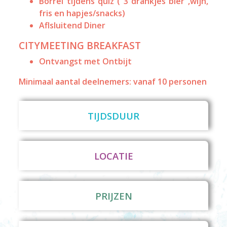
Borrel tijdens quiz ( 3 drankjes bier ,wijn,
fris en hapjes/snacks)
Aflsluitend Diner
CITYMEETING BREAKFAST
Ontvangst met Ontbijt
Minimaal aantal deelnemers: vanaf 10 personen
TIJDSDUUR
LOCATIE
PRIJZEN