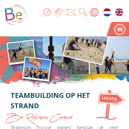
TEAMBUILDING OP HET
STRAND
Be Robinson Crusoe
‘Robinson Crusoe games’ bestaat uit zeer